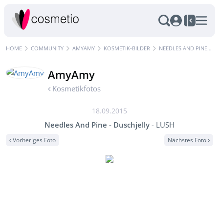
HOME
COMMUNITY
AMYAMY
KOSMETIK-BILDER
NEEDLES AND PINE - DUSCHJELLY - LUSH
AmyAmy
Kosmetikfotos
18.09.2015
Needles And Pine - Duschjelly
- LUSH
Vorheriges Foto
Nächstes Foto