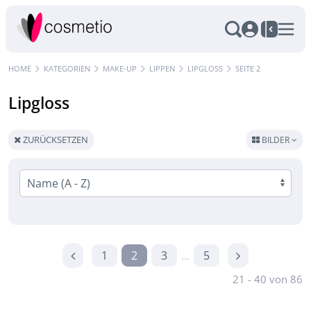
HOME
KATEGORIEN
MAKE-UP
LIPPEN
LIPGLOSS
SEITE 2
Lipgloss
ZURÜCKSETZEN
BILDER
1
2
3
5
...
21 - 40 von 86