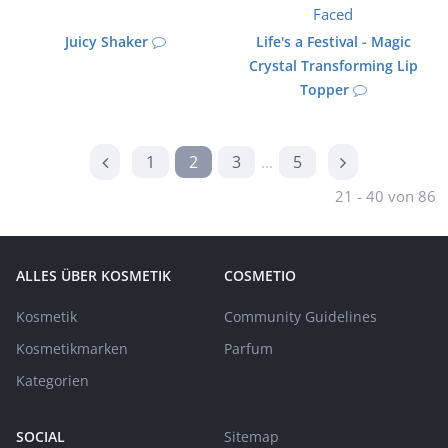
Juicy Shaker
Life's a Festival - Magic
Crystal Transforming Lip
Topper
1
2
3
5
...
21 - 40 von 86
ALLES ÜBER KOSMETIK
COSMETIO
Kosmetik
Community Guidelines
Kosmetikmarken
Parfum
Kategorien
SOCIAL
Sitemap