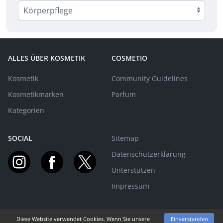
ALLES ÜBER KOSMETIK
COSMETIO
Kosmetik
Community Guidelines
Kosmetikmarken
Parfum
Kategorien
SOCIAL
Sitemap
Datenschutzerklärung
Unterstützen
Impressum
Diese Website verwendet Cookies. Wenn Sie unsere
Einverstanden
MIT EUCH AUF BEAUTY-REISE SEIT 2015! | © PARFUMO