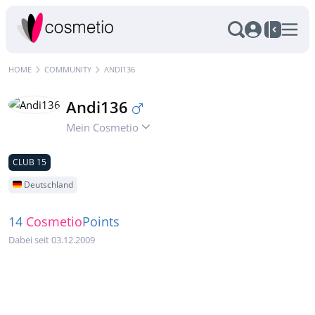
HOME
COMMUNITY
ANDI136
Andi136
Mein Cosmetio
CLUB 15
Deutschland
14
Cosmetio
Points
Dabei seit 03.12.2009