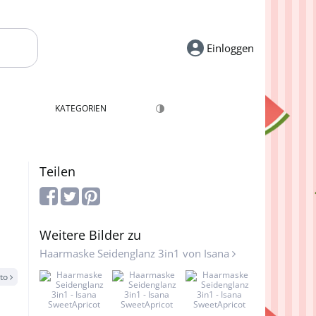
Einloggen
KATEGORIEN
Teilen
Weitere Bilder zu
Haarmaske Seidenglanz 3in1 von Isana
oto
SweetApricot
SweetApricot
SweetApricot