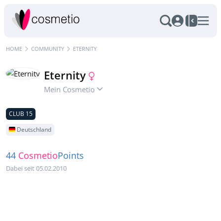
HOME
COMMUNITY
ETERNITY
Eternity
Mein Cosmetio
CLUB 15
Deutschland
44
Cosmetio
Points
Dabei seit 05.02.2010