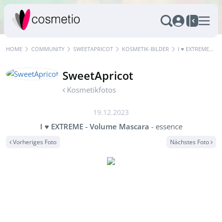
HOME
COMMUNITY
SWEETAPRICOT
KOSMETIK-BILDER
I ♥ EXTREME - VOLUME MASCARA - ESSENCE
SweetApricot
Kosmetikfotos
19.12.2023
I ♥ EXTREME - Volume Mascara
- essence
Vorheriges Foto
Nächstes Foto