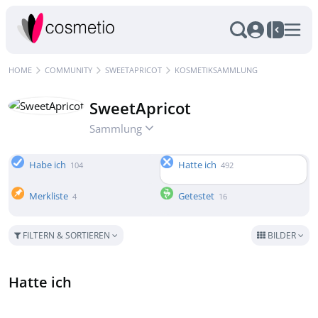
HOME
COMMUNITY
SWEETAPRICOT
KOSMETIKSAMMLUNG
SweetApricot
Sammlung
Habe ich
Hatte ich
104
492
Merkliste
Getestet
4
16
FILTERN & SORTIEREN
BILDER
Hatte ich