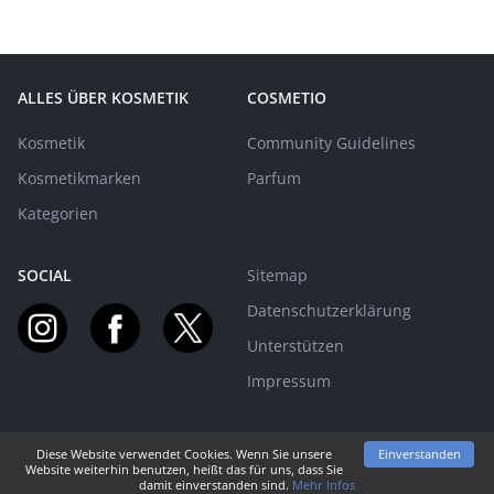
ALLES ÜBER KOSMETIK
COSMETIO
Kosmetik
Community Guidelines
Kosmetikmarken
Parfum
Kategorien
SOCIAL
Sitemap
Datenschutzerklärung
Unterstützen
Impressum
Diese Website verwendet Cookies. Wenn Sie unsere
Einverstanden
MIT EUCH AUF BEAUTY-REISE SEIT 2015! | © PARFUMO
Website weiterhin benutzen, heißt das für uns, dass Sie
damit einverstanden sind.
Mehr Infos