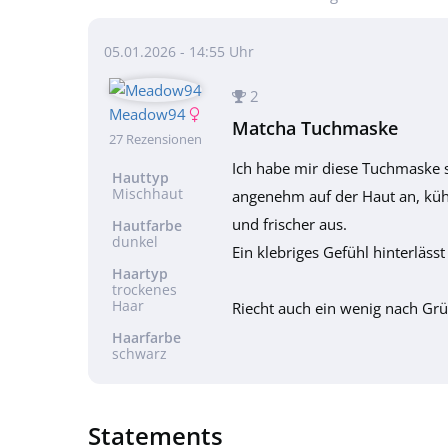
05.01.2026 - 14:55 Uhr
2
Meadow94
Matcha Tuchmaske
27 Rezensionen
Ich habe mir diese Tuchmaske sc
Hauttyp
Mischhaut
angenehm auf der Haut an, kühlt
und frischer aus.
Hautfarbe
dunkel
Ein klebriges Gefühl hinterläs
Haartyp
trockenes
Haar
Riecht auch ein wenig nach Grü
Haarfarbe
schwarz
Statements