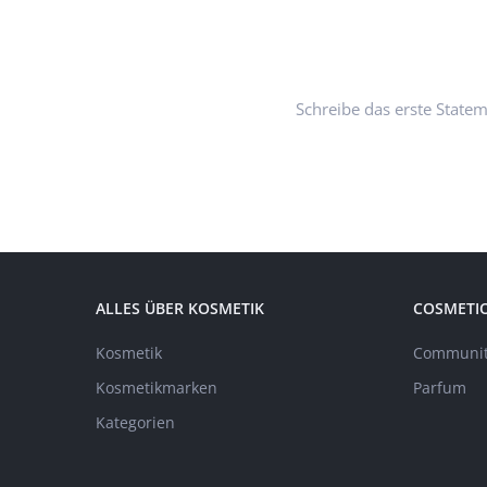
Schreibe das erste State
ALLES ÜBER KOSMETIK
COSMETI
Kosmetik
Communit
Kosmetikmarken
Parfum
Kategorien