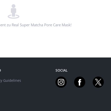
ment zu Real Super Matcha Pore Care Mask!
O
SOCIAL
y Guidelines