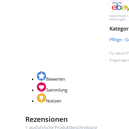
Käufe über L
einbringen.
Kategor
Pflege
G
Für dieses 
Eingetrage
Bewerten
Sammlung
Notizen
Rezensionen
1 ausführliche Produktbeschreibung