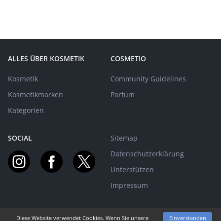
ALLES ÜBER KOSMETIK
COSMETIO
Kosmetik
Community Guidelines
Kosmetikmarken
Parfum
Kategorien
SOCIAL
Sitemap
Datenschutzerklärung
Unterstützen
Impressum
Diese Website verwendet Cookies. Wenn Sie unsere
Einverstanden
MIT EUCH AUF BEAUTY-REISE SEIT 2015! | © PARFUMO