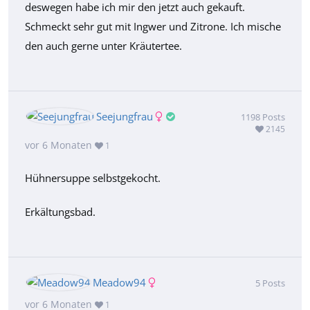
deswegen habe ich mir den jetzt auch gekauft.
Schmeckt sehr gut mit Ingwer und Zitrone. Ich mische
den auch gerne unter Kräutertee.
Seejungfrau
1198
Posts
2145
vor 6 Monaten
1
Hühnersuppe selbstgekocht.
Erkältungsbad.
Meadow94
5
Posts
vor 6 Monaten
1