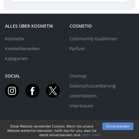
ALLES ÜBER KOSMETIK
COSMETIO
Kosmetik
Community Guidelines
Kosmetikmarken
Parfum
Kategorien
SOCIAL
Sitemap
Datenschutzerklärung
Unterstützen
Impressum
Diese Website verwendet Cookies. Wenn Sie unsere
Einverstanden
MIT EUCH AUF BEAUTY-REISE SEIT 2015! | © PARFUMO
Website weiterhin benutzen, heißt das für uns, dass Sie
damit einverstanden sind.
Mehr Infos