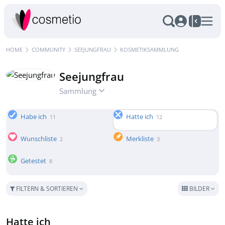
HOME
COMMUNITY
SEEJUNGFRAU
KOSMETIKSAMMLUNG
Seejungfrau
Sammlung
Habe ich
Hatte ich
11
12
Wunschliste
Merkliste
2
3
Getestet
8
FILTERN & SORTIEREN
BILDER
Hatte ich