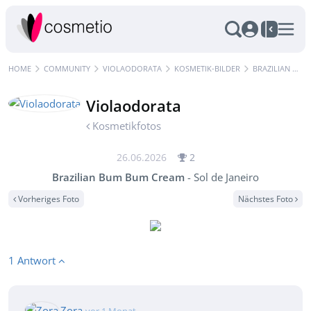
HOME
COMMUNITY
VIOLAODORATA
KOSMETIK-BILDER
BRAZILIAN BUM BUM CREAM - SOL DE JANEIRO
Violaodorata
Kosmetikfotos
26.06.2026
2
Brazilian Bum Bum Cream
- Sol de Janeiro
Vorheriges Foto
Nächstes Foto
1 Antwort
Zora