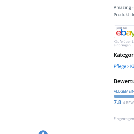
Amazing -
Produkt d
Käufe über L
einbringen.
Kategor
Pflege
K
Bewert
ALLGEMEI
7.8
4 BE
Eingetrage