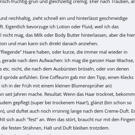
isch-fruchtig-grün und gleichzeitig cremig. Eher nach Trauben, al
und reichhaltig, zieht schnell ein und hinterlässt geschmeidige
t. Eigentlich bevorzuge ich Lotion oder Fluid, weil ich das
 nicht mag, das Milk oder Body Butter hinterlassen, aber die hier
otion und man kann sich direkt danach anziehen.
 "fliegende" Haare haben, oder kurze, die immer mal wieder in
, gerade nach dem Aufwachen: Ich mag die ganzen Haar-Wachse,
 etc. nicht, die nach dem Ausbürsten bröseln, oder von denen
d spröde anfühlen. Eine Coffeurin gab mir den Tipp, einen Klecks
 ich in der Früh mit einem kleinen Blumensprüher an)
on seit Jahren mache. Resultat: Wenn das Haar trocknet, bekomm
udem gepflegt (super bei trockenem Haar!), glänzt (bin schon so
), und duftet auch noch irrsinnig lange nach dem Creme-Duft. E
lt sich auch "fest" an. Wen das stört, braucht nur mit den Finger
 die festen Strähnen, Halt und Duft bleiben trotzdem.