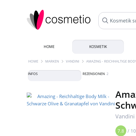
HOME
KOSMETIK
HOME
MARKEN
VANDINI
AMAZING - REICHHALTIGE BOD
INFOS
REZENSIONEN
2
Amaz
Schw
Vandini
7.8
/
10