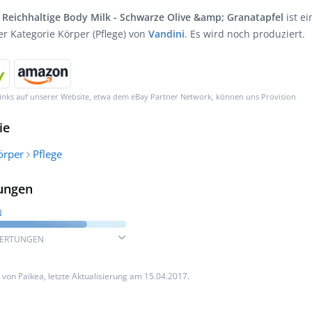
 Reichhaltige Body Milk - Schwarze Olive &amp; Granatapfel
ist ei
er Kategorie Körper (Pflege) von
Vandini
. Es wird noch produziert.
inks auf unserer Website, etwa dem eBay Partner Network, können uns Provision
ie
örper
Pflege
ungen
N
WERTUNGEN
n von
Paikea
, letzte Aktualisierung am 15.04.2017.