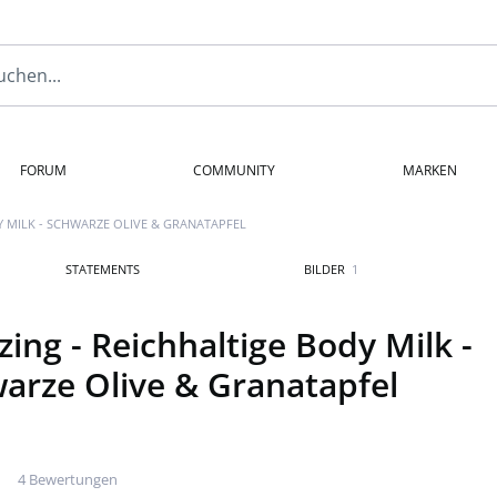
FORUM
COMMUNITY
MARKEN
Y MILK - SCHWARZE OLIVE & GRANATAPFEL
STATEMENTS
BILDER
1
ing - Reichhaltige Body Milk -
arze Olive & Granatapfel
4 Bewertungen