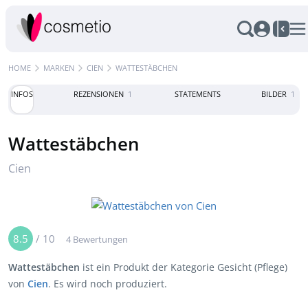
HOME
MARKEN
CIEN
WATTESTÄBCHEN
INFOS
REZENSIONEN
1
STATEMENTS
BILDER
1
Wattestäbchen
Cien
8.5
/
10
4 Bewertungen
Wattestäbchen
ist ein Produkt der Kategorie Gesicht (Pflege)
von
Cien
. Es wird noch produziert.