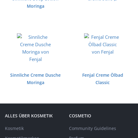
Moringa
Sinnliche Creme Dusche
Fenjal Creme Ölbad
Moringa
Classic
ALLES ÜBER KOSMETIK
COSMETIO
Kosmetik
Community Guidelines