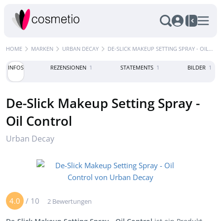
HOME
MARKEN
URBAN DECAY
DE-SLICK MAKEUP SETTING SPRAY - OIL CONTROL
INFOS
REZENSIONEN
1
STATEMENTS
1
BILDER
1
De-Slick Makeup Setting Spray -
Oil Control
Urban Decay
4.0
/
10
2 Bewertungen