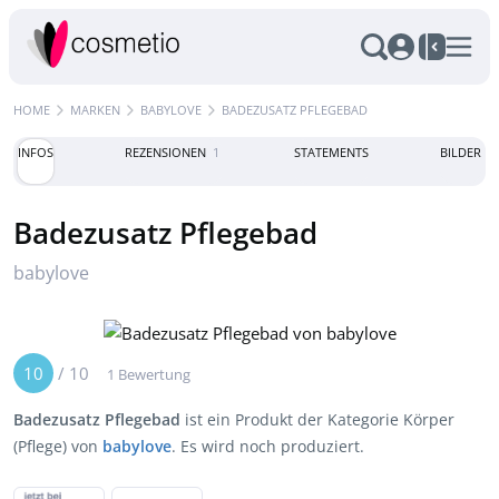
HOME
MARKEN
BABYLOVE
BADEZUSATZ PFLEGEBAD
INFOS
REZENSIONEN
1
STATEMENTS
BILDER
Badezusatz Pflegebad
babylove
10
/
10
1 Bewertung
Badezusatz Pflegebad
ist ein Produkt der Kategorie Körper
(Pflege) von
babylove
. Es wird noch produziert.