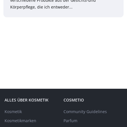
verschiedene Produkte aus der Gesichts-und
Körperpflege, die ich entweder...
ALLES ÜBER KOSMETIK
COSMETIO
Kosmetik
Community Guidelines
Kosmetikmarken
Parfum