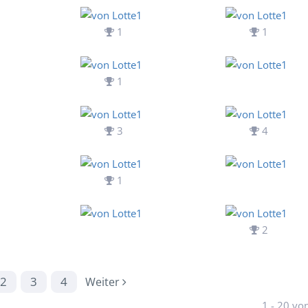
1
1
1
3
4
1
2
2
3
4
Weiter
1 - 20 vo