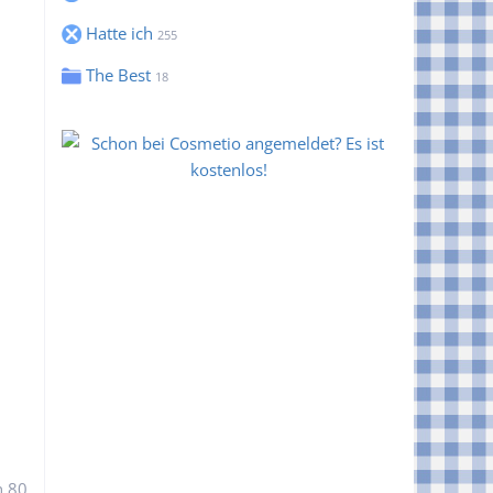
Hatte ich
255
The Best
18
n 80