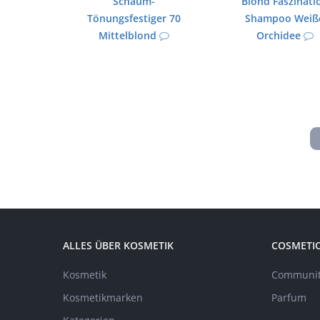
Schaum-
Blond Faszinati
Tönungsfestiger 70
Shampoo Weiß
Mittelblond
Orchidee
ALLES ÜBER KOSMETIK
COSMETI
Kosmetik
Communit
Kosmetikmarken
Parfum