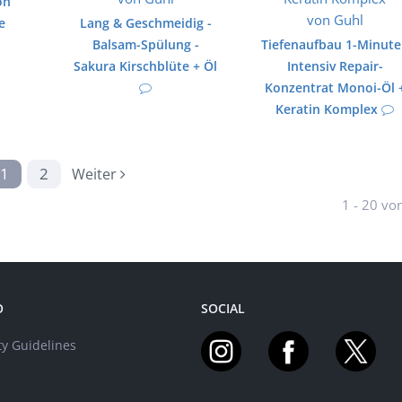
on
e
Lang & Geschmeidig -
Balsam-Spülung -
Tiefenaufbau 1-Minut
Sakura Kirschblüte + Öl
Intensiv Repair-
Konzentrat Monoi-Öl 
Keratin Komplex
1
2
Weiter
1 - 20 vo
O
SOCIAL
y Guidelines