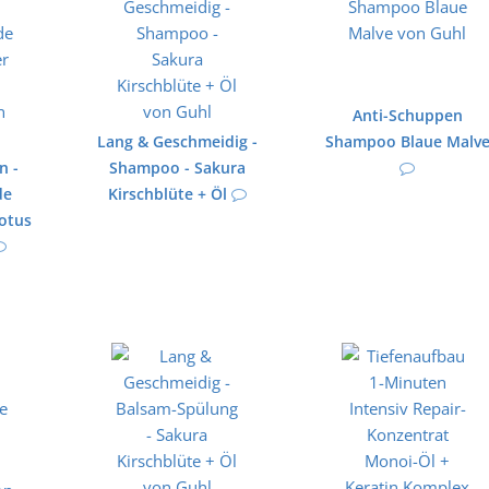
Anti-Schuppen
Lang & Geschmeidig -
Shampoo Blaue Malv
n -
Shampoo - Sakura
de
Kirschblüte + Öl
Lotus