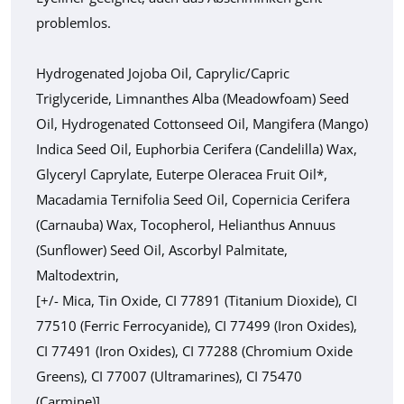
problemlos.
Hydrogenated Jojoba Oil, Caprylic/Capric
Triglyceride, Limnanthes Alba (Meadowfoam) Seed
Oil, Hydrogenated Cottonseed Oil, Mangifera (Mango)
Indica Seed Oil, Euphorbia Cerifera (Candelilla) Wax,
Glyceryl Caprylate, Euterpe Oleracea Fruit Oil*,
Macadamia Ternifolia Seed Oil, Copernicia Cerifera
(Carnauba) Wax, Tocopherol, Helianthus Annuus
(Sunflower) Seed Oil, Ascorbyl Palmitate,
Maltodextrin,
[+/- Mica, Tin Oxide, CI 77891 (Titanium Dioxide), CI
77510 (Ferric Ferrocyanide), CI 77499 (Iron Oxides),
CI 77491 (Iron Oxides), CI 77288 (Chromium Oxide
Greens), CI 77007 (Ultramarines), CI 75470
(Carmine)]