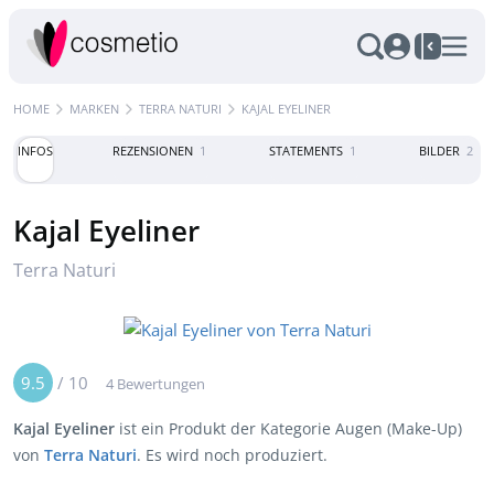
HOME
MARKEN
TERRA NATURI
KAJAL EYELINER
INFOS
REZENSIONEN
1
STATEMENTS
1
BILDER
2
Kajal Eyeliner
Terra Naturi
9.5
/
10
4 Bewertungen
Kajal Eyeliner
ist ein Produkt der Kategorie Augen (Make-Up)
von
Terra Naturi
. Es wird noch produziert.