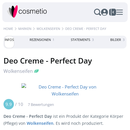
HOME
MARKEN
WOLKENSEIFEN
DEO CREME - PERFECT DAY
INFOS
REZENSIONEN
1
STATEMENTS
3
BILDER
3
Deo Creme - Perfect Day
Wolkenseifen
9.9
/
10
7 Bewertungen
Deo Creme - Perfect Day
ist ein Produkt der Kategorie Körper
(Pflege) von
Wolkenseifen
. Es wird noch produziert.