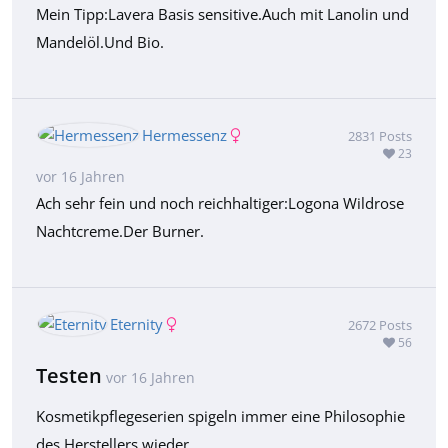
Mein Tipp:Lavera Basis sensitive.Auch mit Lanolin und
Mandelöl.Und Bio.
Hermessenz
2831
Posts
23
vor 16 Jahren
Ach sehr fein und noch reichhaltiger:Logona Wildrose
Nachtcreme.Der Burner.
Eternity
2672
Posts
56
Testen
vor 16 Jahren
Kosmetikpflegeserien spigeln immer eine Philosophie
des Herstellers wieder.