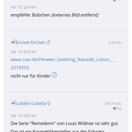
17
vor 16 Jahren
empfehle: Bübchen
[externes Bild entfernt]
ExUser
0
Posts
vor 16 Jahren
www.ciao.de/Penaten_Soothing_Naturals_Lotion__
2319555
nicht nur für Kinder
Lobelia
339
Posts
63
vor 16 Jahren
Die Serie "Remederm" von Louis Widmer ist sehr gut.
Das ist ein Kosmetikhersteller aus der Schweiz.