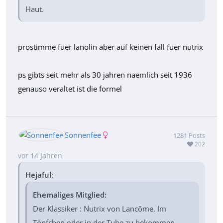
Haut.
prostimme fuer lanolin aber auf keinen fall fuer nutrix
ps gibts seit mehr als 30 jahren naemlich seit 1936
genauso veraltet ist die formel
Sonnenfee
1281
Posts
202
vor 14 Jahren
Hejaful:
Ehemaliges Mitglied:
Der Klassiker : Nutrix von Lancôme. Im
Töpfchen oder in der Tube zu bekommen.