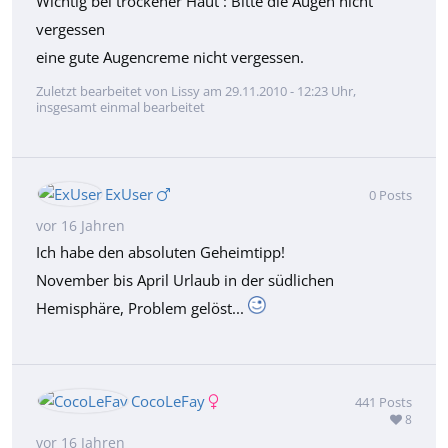
Wichtig bei trockener Haut : Bitte die Augen nicht
vergessen
eine gute Augencreme nicht vergessen.
Zuletzt bearbeitet von Lissy am 29.11.2010 - 12:23 Uhr,
insgesamt einmal bearbeitet
ExUser
0
Posts
vor 16 Jahren
Ich habe den absoluten Geheimtipp!
November bis April Urlaub in der südlichen
Hemisphäre, Problem gelöst...
CocoLeFay
441
Posts
8
vor 16 Jahren