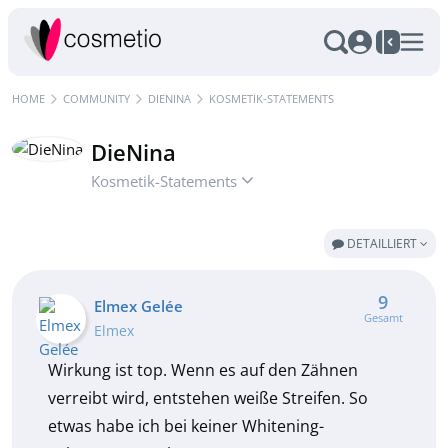
HOME
COMMUNITY
DIENINA
KOSMETIK-STATEMENTS
DieNina
Kosmetik-Statements
DETAILLIERT
9
Elmex Gelée
Gesamt
Elmex
Wirkung ist top. Wenn es auf den Zähnen
verreibt wird, entstehen weiße Streifen. So
etwas habe ich bei keiner Whitening-