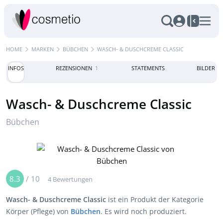
HOME
MARKEN
BÜBCHEN
WASCH- & DUSCHCREME CLASSIC
INFOS
REZENSIONEN
1
STATEMENTS
BILDER
Wasch- & Duschcreme Classic
Bübchen
8.3
/
10
4 Bewertungen
Wasch- & Duschcreme Classic
ist ein Produkt der Kategorie
Körper (Pflege) von
Bübchen
. Es wird noch produziert.