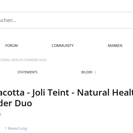
FORUM
COMMUNITY
MARKEN
 NATURAL HEALTH POWDER DUO
STATEMENTS
BILDER
2
cotta - Joli Teint - Natural Heal
der Duo
n
1 Bewertung