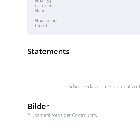
Haartyp
normales
Haar
Haarfarbe
blond
Statements
Schreibe das erste Statement zu T
Bilder
2 Kosmetikfotos der Community