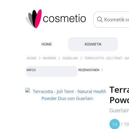
HOME
KOSMETIK
HOME
MARKEN
GUERLAIN
TERRACOTTA - JOLI TEINT -
INFOS
REZENSIONEN
1
Terra
Pow
Guerlai
10
/
10