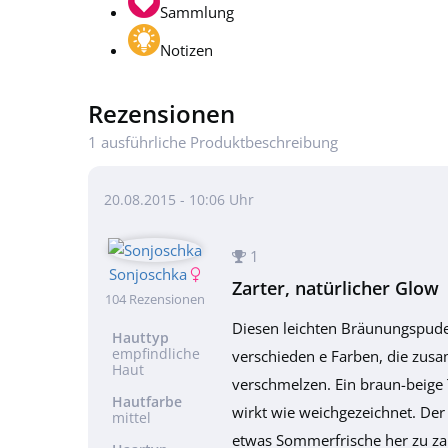
Sammlung
Notizen
Rezensionen
1 ausführliche Produktbeschreibung
20.08.2015 - 10:06 Uhr
1
Sonjoschka
Zarter, natürlicher Glow
104 Rezensionen
Diesen leichten Bräunungspuder
Hauttyp
empfindliche
verschieden e Farben, die zus
Haut
verschmelzen. Ein braun-beige 
Hautfarbe
wirkt wie weichgezeichnet. Der
mittel
etwas Sommerfrische her zu zau