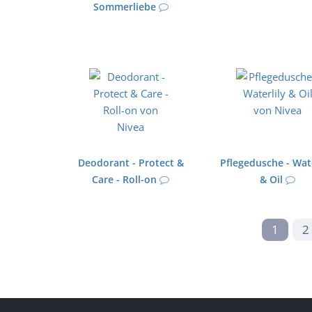
Sommerliebe
Deodorant - Protect &
Pflegedusche - Wate
Care - Roll-on
& Oil
1
2