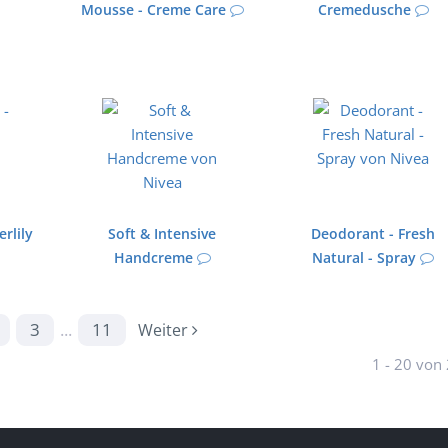
Mousse - Creme Care
Cremedusche
rlily
Soft & Intensive
Deodorant - Fresh
Handcreme
Natural - Spray
3
...
11
Weiter
1 - 20 von