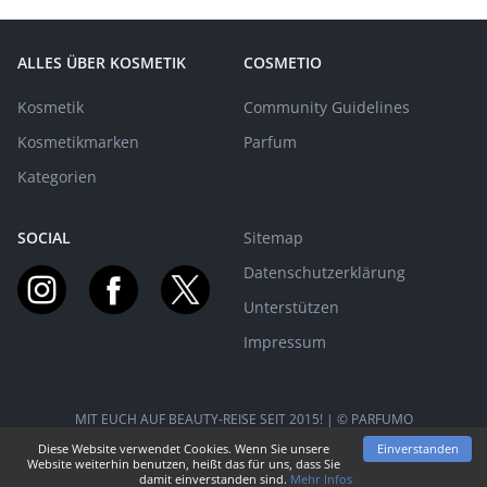
ALLES ÜBER KOSMETIK
COSMETIO
Kosmetik
Community Guidelines
Kosmetikmarken
Parfum
Kategorien
SOCIAL
Sitemap
Datenschutzerklärung
Unterstützen
Impressum
MIT EUCH AUF BEAUTY-REISE SEIT 2015! | © PARFUMO
Diese Website verwendet Cookies. Wenn Sie unsere
Einverstanden
Website weiterhin benutzen, heißt das für uns, dass Sie
damit einverstanden sind.
Mehr Infos