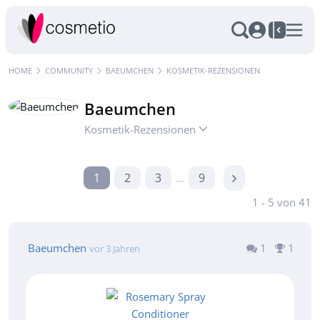
HOME
COMMUNITY
BAEUMCHEN
KOSMETIK-REZENSIONEN
Baeumchen
Kosmetik-Rezensionen
1
2
3
9
...
1 - 5 von 41
Baeumchen
1
1
vor 3 Jahren