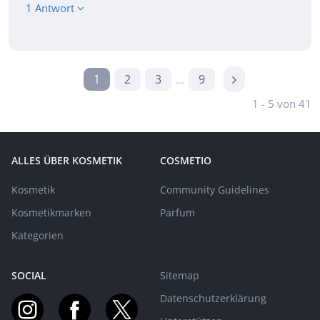
1 Antwort
1
2
3
9
...
1 - 5 von 41
ALLES ÜBER KOSMETIK
COSMETIO
Kosmetik
Community Guidelines
Kosmetikmarken
Parfum
Kategorien
SOCIAL
Sitemap
Datenschutzerklärung