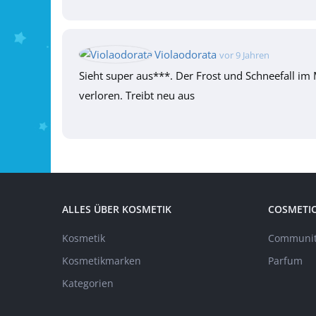
Violaodorata
vor 9 Jahren
Sieht super aus***. Der Frost und Schneefall im 
verloren. Treibt neu aus
ALLES ÜBER KOSMETIK
COSMETI
Kosmetik
Communit
Kosmetikmarken
Parfum
Kategorien