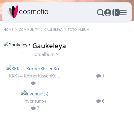
HOME
COMMUNITY
GAUKELEYA
FOTO-ALBUM
Gaukeleya
Fotoalbum
KKK --- KörnerKissenKo...
1
1
Inventur ;-)
6
7