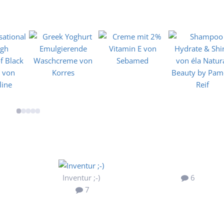
Inventur ;-)
6
7