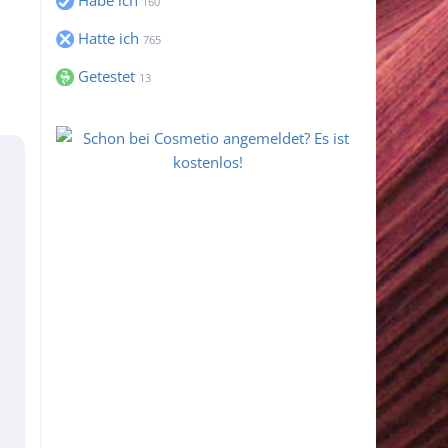
Habe ich
160
Hatte ich
765
Getestet
13