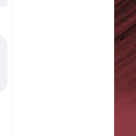
Musk - White Musk - Hand & Body Lotion
Bettina Barty
Pflege solide und angenehm (eher leicht), g
allerdings unerwartet floriental und leider