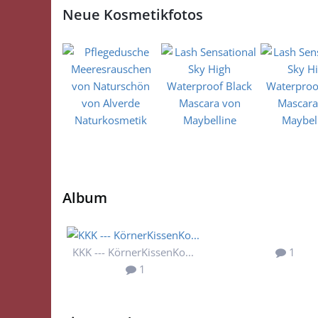
Neue Kosmetikfotos
Album
KKK --- KörnerKissenKo...
1
1