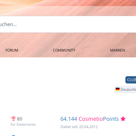
FORUM
COMMUNITY
MARKEN
CLUB
Deutschl
64.144
Cosmetio
Points
80
für Statements
Dabei seit 20.04.2012