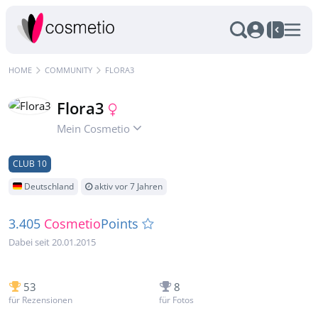
HOME
COMMUNITY
FLORA3
Flora3
Mein Cosmetio
CLUB 10
Deutschland
aktiv vor 7 Jahren
3.405
Cosmetio
Points
Dabei seit 20.01.2015
53
8
für Rezensionen
für Fotos