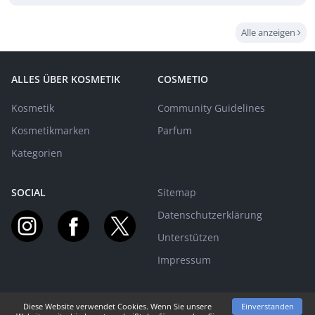
Alle anzeigen
ALLES ÜBER KOSMETIK
COSMETIO
Kosmetik
Community Guidelines
Kosmetikmarken
Parfum
Kategorien
SOCIAL
Sitemap
Datenschutzerklärung
Unterstützen
Impressum
Diese Website verwendet Cookies. Wenn Sie unsere
Einverstanden
MIT EUCH AUF BEAUTY-REISE SEIT 2015! | © PARFUMO