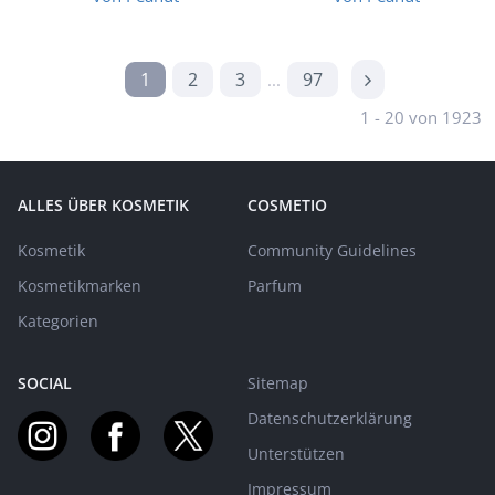
1
2
3
97
...
1 - 20 von 1923
ALLES ÜBER KOSMETIK
COSMETIO
Kosmetik
Community Guidelines
Kosmetikmarken
Parfum
Kategorien
SOCIAL
Sitemap
Datenschutzerklärung
Unterstützen
Impressum