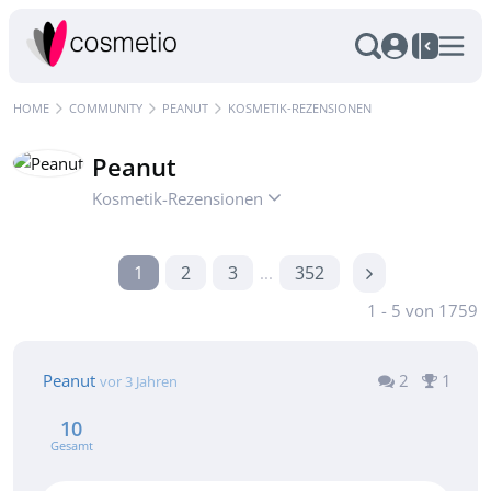
HOME
COMMUNITY
PEANUT
KOSMETIK-REZENSIONEN
Peanut
Kosmetik-Rezensionen
1
2
3
352
...
1 - 5 von 1759
Peanut
2
1
vor 3 Jahren
10
Gesamt