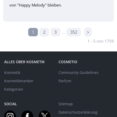
von "Happy Melody" bleiben.
1
2
3
352
...
1 - 5 von 1759
ALLES ÜBER KOSMETIK
COSMETIO
Kosmetik
Community Guidelines
Kosmetikmarken
Parfum
Kategorien
SOCIAL
Sitemap
Datenschutzerklärung