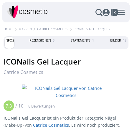
HOME
MARKEN
CATRICE COSMETICS
ICONAILS GEL LACQUER
INFOS
REZENSIONEN
3
STATEMENTS
1
BILDER
18
ICONails Gel Lacquer
Catrice Cosmetics
7.3
/
10
8 Bewertungen
ICONails Gel Lacquer
ist ein Produkt der Kategorie Nägel
(Make-Up) von
Catrice Cosmetics
. Es wird noch produziert.