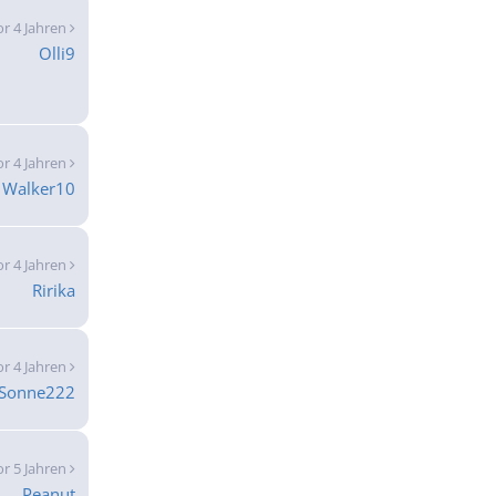
or 4 Jahren
Olli9
or 4 Jahren
Walker10
or 4 Jahren
Ririka
or 4 Jahren
Sonne222
or 5 Jahren
Peanut