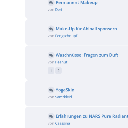
Permanent Makeup
von
Deri
Make-Up für Abiball sponsern
von
Fengschnupf
Waschnüsse: Fragen zum Duft
von
Peanut
1
2
YogaSkin
von
Samtkleid
Erfahrungen zu NARS Pure Radiant 
von
Caassina