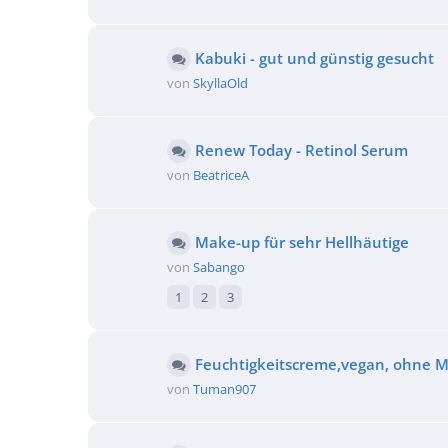
Kabuki - gut und günstig gesucht
von
SkyllaOld
Renew Today - Retinol Serum
von
BeatriceA
Make-up für sehr Hellhäutige
von
Sabango
1
2
3
Feuchtigkeitscreme,vegan, ohne Mi
von
Tuman907