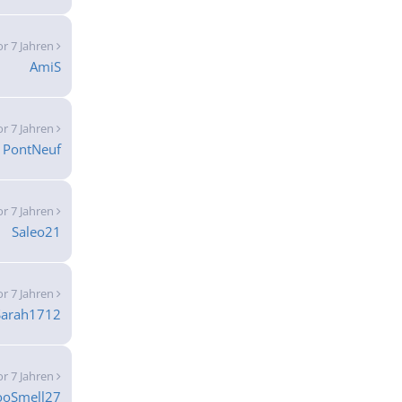
or 7 Jahren
AmiS
or 7 Jahren
PontNeuf
or 7 Jahren
Saleo21
or 7 Jahren
Sarah1712
or 7 Jahren
ooSmell27