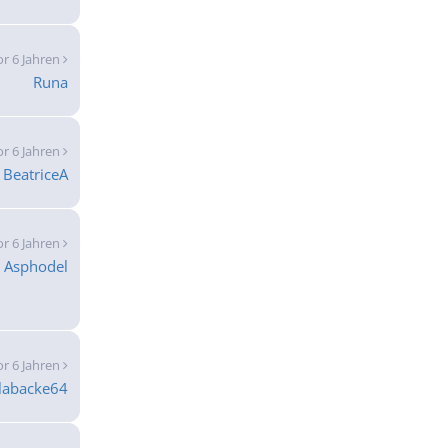
or 6 Jahren
Runa
or 6 Jahren
BeatriceA
or 6 Jahren
Asphodel
or 6 Jahren
labacke64