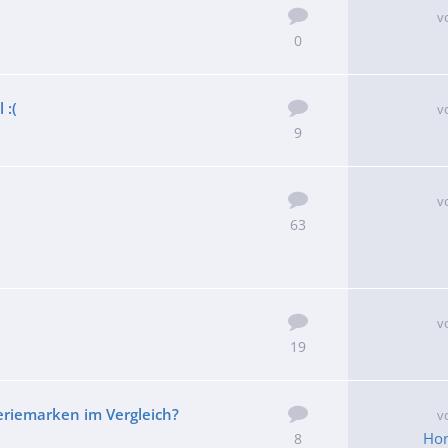
v
0
 :(
v
9
v
63
v
19
eriemarken im Vergleich?
v
Ho
8