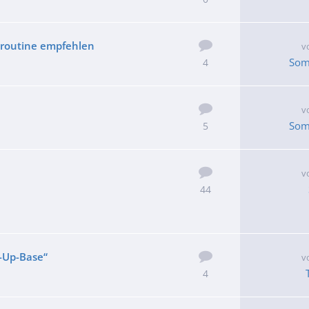
eroutine empfehlen
v
Som
4
v
Som
5
v
44
-Up-Base“
v
4