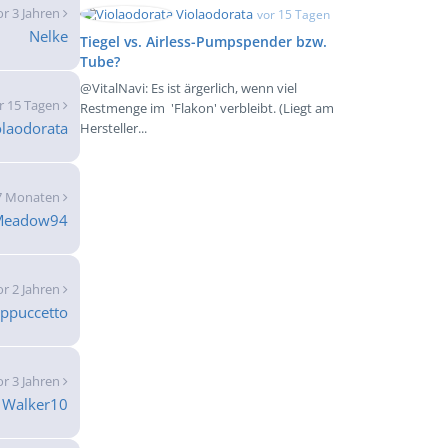
or 3 Jahren
Violaodorata
vor 15 Tagen
Nelke
Tiegel vs. Airless-Pumpspender bzw.
Tube?
@VitalNavi: Es ist ärgerlich, wenn viel
r 15 Tagen
Restmenge im 'Flakon' verbleibt. (Liegt am
olaodorata
Hersteller...
7 Monaten
Meadow94
or 2 Jahren
ppuccetto
or 3 Jahren
Walker10