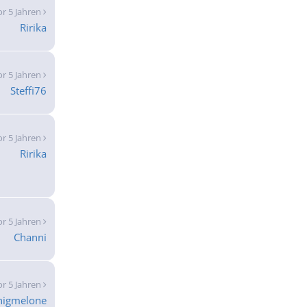
or 5 Jahren
Ririka
or 5 Jahren
Steffi76
or 5 Jahren
Ririka
or 5 Jahren
Channi
or 5 Jahren
nigmelone