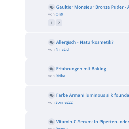
Gaultier Monsieur Bronze Puder - A
von
Olli9
1
2
Allergisch - Naturkosmetik?
von
NinaLich
Erfahrungen mit Baking
von
Ririka
Farbe Armani luminous silk founda
von
Sonne222
Vitamin-C-Serum: In Pipetten- ode
von
Peanut