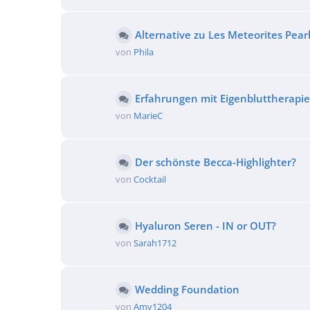
Alternative zu Les Meteorites Pear
von
Phila
Erfahrungen mit Eigenbluttherapi
von
MarieC
Der schönste Becca-Highlighter?
von
Cocktail
Hyaluron Seren - IN or OUT?
von
Sarah1712
Wedding Foundation
von
Amy1204