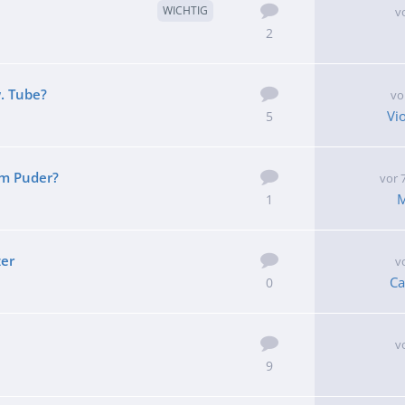
WICHTIG
v
2
. Tube?
vo
Vi
5
m Puder?
vor 
1
zer
v
Ca
0
v
9