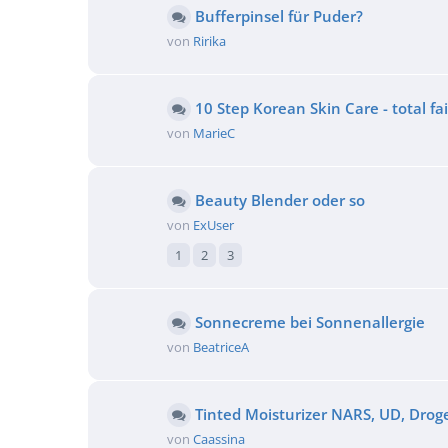
Bufferpinsel für Puder?
von
Ririka
10 Step Korean Skin Care - total fail
von
MarieC
Beauty Blender oder so
von
ExUser
1
2
3
Sonnecreme bei Sonnenallergie
von
BeatriceA
Tinted Moisturizer NARS, UD, Drog
von
Caassina