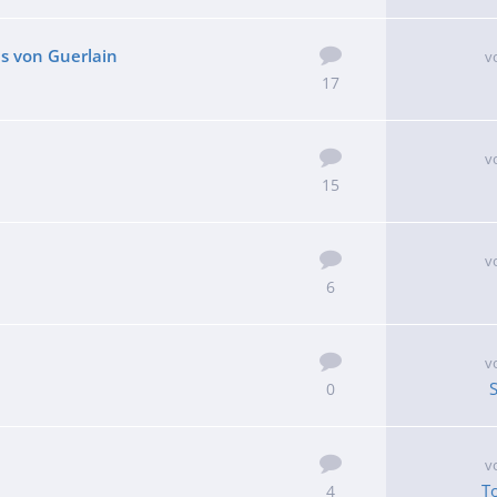
ls von Guerlain
v
17
e
v
15
v
6
v
0
v
T
4