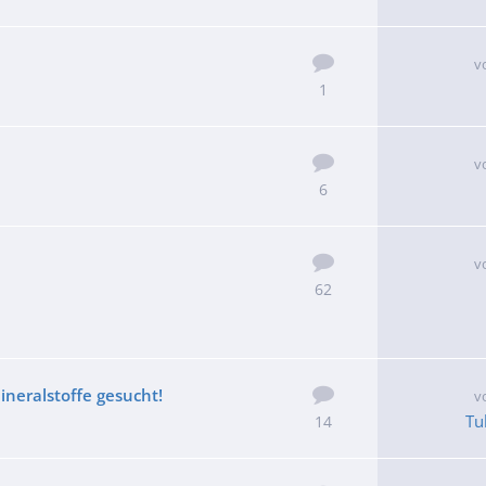
v
1
v
6
v
62
neralstoffe gesucht!
v
Tu
14