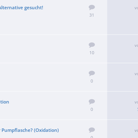
lternative gesucht!
v
31
v
10
v
0
tion
v
0
r Pumpflasche? (Oxidation)
v
0