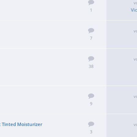
v
Vi
1
v
7
v
38
v
9
Tinted Moisturizer
v
3